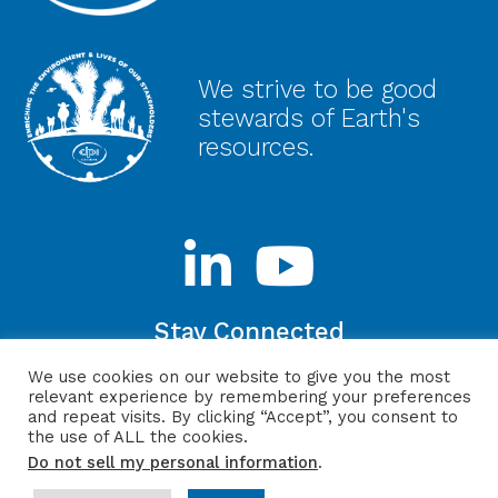
We strive to be good
stewards of Earth's
resources.
Stay Connected
We use cookies on our website to give you the most
relevant experience by remembering your preferences
and repeat visits. By clicking “Accept”, you consent to
the use of ALL the cookies.
sitio web de
Política de
Inicio de
llamar: (800)
Do not sell my personal information
.
ITMG
privacidad
sesión
654-3693