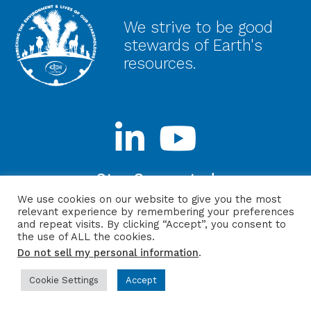
We strive to be good
stewards of Earth's
resources.
Stay Connected
We use cookies on our website to give you the most
relevant experience by remembering your preferences
and repeat visits. By clicking “Accept”, you consent to
the use of ALL the cookies.
sitio web de
Política de
Inicio de
llamar: (800)
Do not sell my personal information
.
ITMG
privacidad
sesión
654-3693
Cookie Settings
Accept